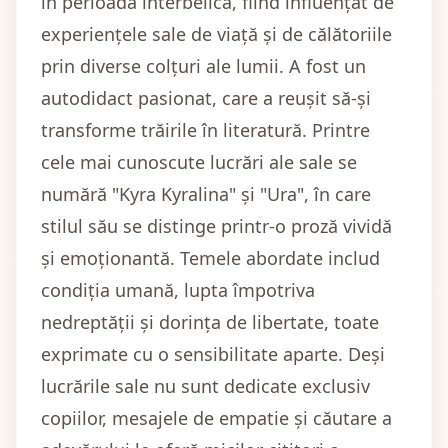
în perioada interbelică, fiind influențat de
experiențele sale de viață și de călătoriile
prin diverse colțuri ale lumii. A fost un
autodidact pasionat, care a reușit să-și
transforme trăirile în literatură. Printre
cele mai cunoscute lucrări ale sale se
numără "Kyra Kyralina" și "Ura", în care
stilul său se distinge printr-o proză vividă
și emoționantă. Temele abordate includ
condiția umană, lupta împotriva
nedreptății și dorința de libertate, toate
exprimate cu o sensibilitate aparte. Deși
lucrările sale nu sunt dedicate exclusiv
copiilor, mesajele de empatie și căutare a