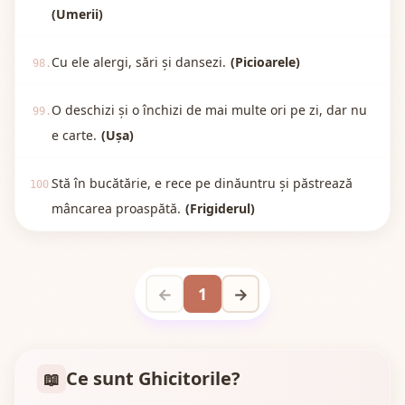
(Umerii)
Cu ele alergi, sări și dansezi.
(Picioarele)
98.
O deschizi și o închizi de mai multe ori pe zi, dar nu
99.
e carte.
(Ușa)
Stă în bucătărie, e rece pe dinăuntru și păstrează
100.
mâncarea proaspătă.
(Frigiderul)
←
1
→
Ce sunt Ghicitorile?
📖