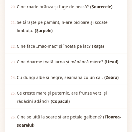
Cine roade brânza și fuge de pisică?
(Șoarecele)
20.
Se târăște pe pământ, n-are picioare și scoate
21.
limbuța.
(Șarpele)
Cine face „mac-mac" și înoată pe lac?
(Rața)
22.
Cine doarme toată iarna și mănâncă miere?
(Ursul)
23.
Cu dungi albe și negre, seamănă cu un cal.
(Zebra)
24.
Ce crește mare și puternic, are frunze verzi și
25.
rădăcini adânci?
(Copacul)
Cine se uită la soare și are petale galbene?
(Floarea-
26.
soarelui)