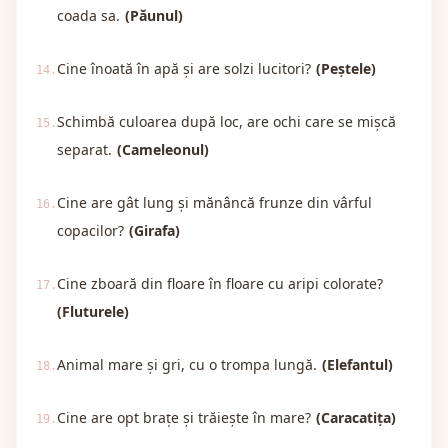
coada sa.
(Păunul)
Cine înoată în apă și are solzi lucitori?
(Peștele)
14.
Schimbă culoarea după loc, are ochi care se mișcă
15.
separat.
(Cameleonul)
Cine are gât lung și mănâncă frunze din vârful
16.
copacilor?
(Girafa)
Cine zboară din floare în floare cu aripi colorate?
17.
(Fluturele)
Animal mare și gri, cu o trompa lungă.
(Elefantul)
18.
Cine are opt brațe și trăiește în mare?
(Caracatița)
19.