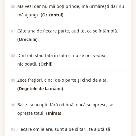
Mă vezi dar nu mă poți prinde, mă urmărești dar nu
86.
mă ajungi.
(Orizontul)
Câte una de fiecare parte, aud tot ce se întâmplă.
87.
(Urechile)
Doi frați stau față în față și nu se pot vedea
88.
niciodată.
(Ochii)
Zece frățiori, cinci de-o parte și cinci de alta.
89.
(Degetele de la mâini)
Bat zi și noapte fără odihnă, dacă se opresc, se
90.
oprește totul.
(Inima)
Fiecare om le are, sunt albe și tari, te ajută să
91.