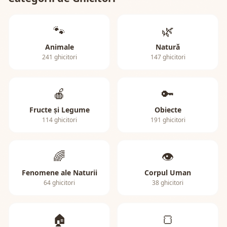
🐾
🌿
Animale
Natură
241 ghicitori
147 ghicitori
🍎
🔑
Fructe și Legume
Obiecte
114 ghicitori
191 ghicitori
🌈
👁️
Fenomene ale Naturii
Corpul Uman
64 ghicitori
38 ghicitori
🏠
🍞