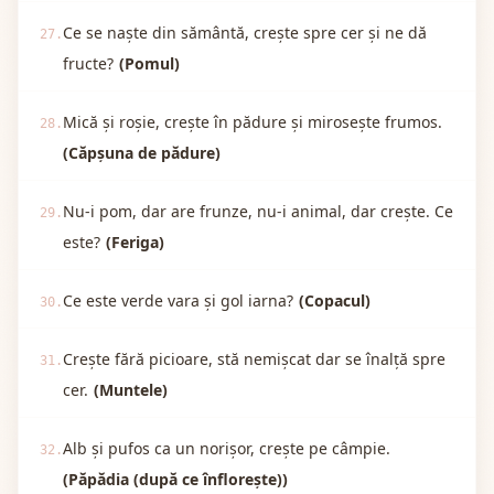
Ce se naște din sământă, crește spre cer și ne dă
27.
fructe?
(Pomul)
Mică și roșie, crește în pădure și mirosește frumos.
28.
(Căpșuna de pădure)
Nu-i pom, dar are frunze, nu-i animal, dar crește. Ce
29.
este?
(Feriga)
Ce este verde vara și gol iarna?
(Copacul)
30.
Crește fără picioare, stă nemișcat dar se înalță spre
31.
cer.
(Muntele)
Alb și pufos ca un norișor, crește pe câmpie.
32.
(Păpădia (după ce înflorește))