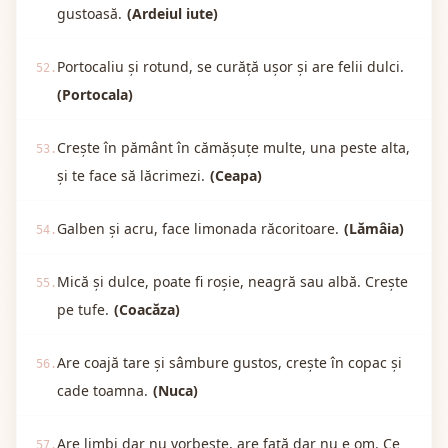
gustoasă.
(Ardeiul iute)
Portocaliu și rotund, se curăță ușor și are felii dulci.
52.
(Portocala)
Crește în pământ în cămășuțe multe, una peste alta,
53.
și te face să lăcrimezi.
(Ceapa)
Galben și acru, face limonada răcoritoare.
(Lămâia)
54.
Mică și dulce, poate fi roșie, neagră sau albă. Crește
55.
pe tufe.
(Coacăza)
Are coajă tare și sâmbure gustos, crește în copac și
56.
cade toamna.
(Nuca)
Are limbi dar nu vorbește, are față dar nu e om. Ce
57.