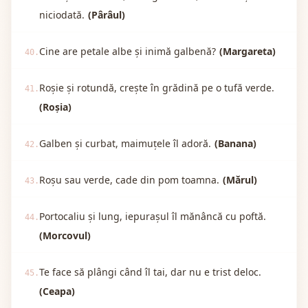
niciodată.
(Pârâul)
Cine are petale albe și inimă galbenă?
(Margareta)
40.
Roșie și rotundă, crește în grădină pe o tufă verde.
41.
(Roșia)
Galben și curbat, maimuțele îl adoră.
(Banana)
42.
Roșu sau verde, cade din pom toamna.
(Mărul)
43.
Portocaliu și lung, iepurașul îl mănâncă cu poftă.
44.
(Morcovul)
Te face să plângi când îl tai, dar nu e trist deloc.
45.
(Ceapa)