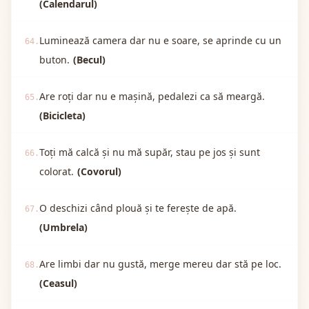
(Calendarul)
Luminează camera dar nu e soare, se aprinde cu un
64.
buton.
(Becul)
Are roți dar nu e mașină, pedalezi ca să meargă.
65.
(Bicicleta)
Toți mă calcă și nu mă supăr, stau pe jos și sunt
66.
colorat.
(Covorul)
O deschizi când plouă și te ferește de apă.
67.
(Umbrela)
Are limbi dar nu gustă, merge mereu dar stă pe loc.
68.
(Ceasul)