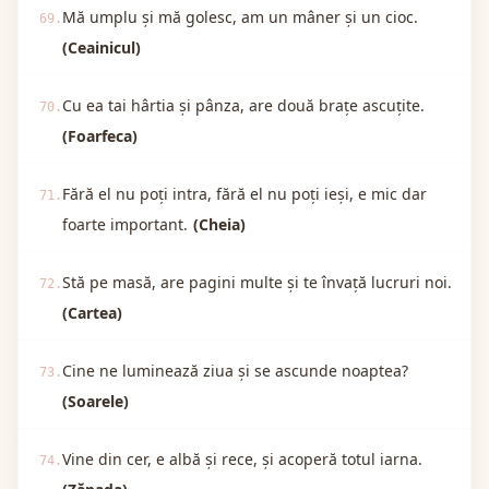
Mă umplu și mă golesc, am un mâner și un cioc.
69.
(Ceainicul)
Cu ea tai hârtia și pânza, are două brațe ascuțite.
70.
(Foarfeca)
Fără el nu poți intra, fără el nu poți ieși, e mic dar
71.
foarte important.
(Cheia)
Stă pe masă, are pagini multe și te învață lucruri noi.
72.
(Cartea)
Cine ne luminează ziua și se ascunde noaptea?
73.
(Soarele)
Vine din cer, e albă și rece, și acoperă totul iarna.
74.