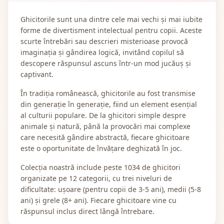
Ghicitorile sunt una dintre cele mai vechi și mai iubite
forme de divertisment intelectual pentru copii. Aceste
scurte întrebări sau descrieri misterioase provocă
imaginația și gândirea logică, invitând copilul să
descopere răspunsul ascuns într-un mod jucăuș și
captivant.
În tradiția românească, ghicitorile au fost transmise
din generație în generație, fiind un element esențial
al culturii populare. De la ghicitori simple despre
animale și natură, până la provocări mai complexe
care necesită gândire abstractă, fiecare ghicitoare
este o oportunitate de învățare deghizată în joc.
Colecția noastră include peste 1034 de ghicitori
organizate pe 12 categorii, cu trei niveluri de
dificultate: ușoare (pentru copii de 3-5 ani), medii (5-8
ani) și grele (8+ ani). Fiecare ghicitoare vine cu
răspunsul inclus direct lângă întrebare.