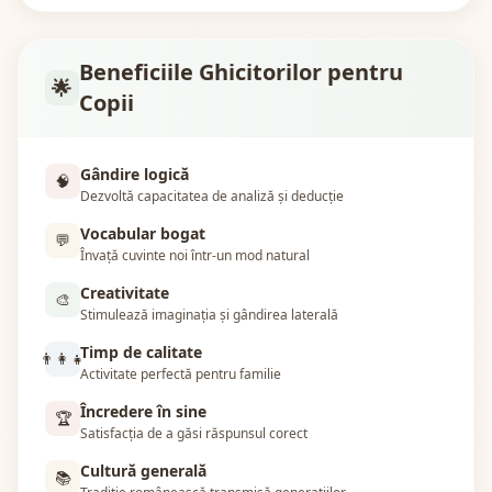
Beneficiile Ghicitorilor pentru
🌟
Copii
Gândire logică
🧠
Dezvoltă capacitatea de analiză și deducție
Vocabular bogat
💬
Învață cuvinte noi într-un mod natural
Creativitate
🎨
Stimulează imaginația și gândirea laterală
Timp de calitate
👨‍👩‍👧
Activitate perfectă pentru familie
Încredere în sine
🏆
Satisfacția de a găsi răspunsul corect
Cultură generală
📚