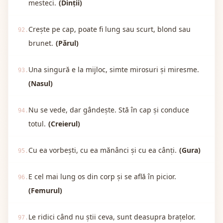
mesteci.
(Dinții)
Crește pe cap, poate fi lung sau scurt, blond sau
92.
brunet.
(Părul)
Una singură e la mijloc, simte mirosuri și miresme.
93.
(Nasul)
Nu se vede, dar gândește. Stă în cap și conduce
94.
totul.
(Creierul)
Cu ea vorbești, cu ea mănânci și cu ea cânți.
(Gura)
95.
E cel mai lung os din corp și se află în picior.
96.
(Femurul)
Le ridici când nu știi ceva, sunt deasupra brațelor.
97.