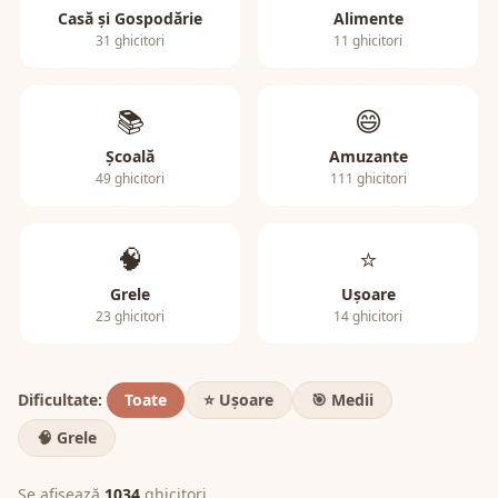
Casă și Gospodărie
Alimente
31 ghicitori
11 ghicitori
📚
😄
Școală
Amuzante
49 ghicitori
111 ghicitori
🧠
⭐
Grele
Ușoare
23 ghicitori
14 ghicitori
Dificultate:
Toate
⭐ Ușoare
🎯 Medii
🧠 Grele
Se afișează
1034
ghicitori