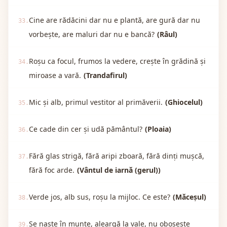
Cine are rădăcini dar nu e plantă, are gură dar nu
33.
vorbește, are maluri dar nu e bancă?
(Râul)
Roșu ca focul, frumos la vedere, crește în grădină și
34.
miroase a vară.
(Trandafirul)
Mic și alb, primul vestitor al primăverii.
(Ghiocelul)
35.
Ce cade din cer și udă pământul?
(Ploaia)
36.
Fără glas strigă, fără aripi zboară, fără dinți mușcă,
37.
fără foc arde.
(Vântul de iarnă (gerul))
Verde jos, alb sus, roșu la mijloc. Ce este?
(Măceșul)
38.
Se naște în munte, aleargă la vale, nu obosește
39.