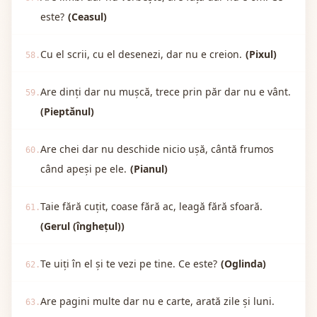
este?
(Ceasul)
Cu el scrii, cu el desenezi, dar nu e creion.
(Pixul)
58.
Are dinți dar nu mușcă, trece prin păr dar nu e vânt.
59.
(Pieptănul)
Are chei dar nu deschide nicio ușă, cântă frumos
60.
când apeși pe ele.
(Pianul)
Taie fără cuțit, coase fără ac, leagă fără sfoară.
61.
(Gerul (înghețul))
Te uiți în el și te vezi pe tine. Ce este?
(Oglinda)
62.
Are pagini multe dar nu e carte, arată zile și luni.
63.