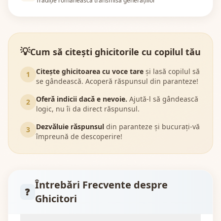
Tradiție românească transmisă generațiilor
💡
Cum să citești ghicitorile cu copilul tău
Citește ghicitoarea cu voce tare
și lasă copilul să
1
se gândească. Acoperă răspunsul din paranteze!
Oferă indicii dacă e nevoie.
Ajută-l să gândească
2
logic, nu îi da direct răspunsul.
Dezvăluie răspunsul
din paranteze și bucurați-vă
3
împreună de descoperire!
Întrebări Frecvente despre
❓
Ghicitori