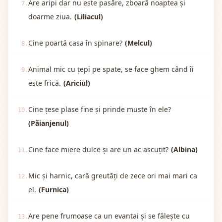
Are aripi dar nu este pasăre, zboară noaptea și
7.
doarme ziua.
(Liliacul)
Cine poartă casa în spinare?
(Melcul)
8.
Animal mic cu țepi pe spate, se face ghem când îi
9.
este frică.
(Ariciul)
Cine țese plase fine și prinde muste în ele?
10.
(Păianjenul)
Cine face miere dulce și are un ac ascuțit?
(Albina)
11.
Mic și harnic, cară greutăți de zece ori mai mari ca
12.
el.
(Furnica)
Are pene frumoase ca un evantai și se fălește cu
13.