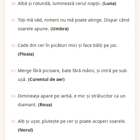
Albă și rotundă, luminează cerul nopții.
(Luna)
80.
Toți mă văd, nimeni nu mă poate atinge. Dispar când
81.
soarele apune.
(Umbra)
Cade din cer în picături mici și face bălți pe jos.
82.
(Ploaia)
Merge fără picioare, bate fără mâini, și intră pe sub
83.
ușă.
(Curentul de aer)
Dimineața apare pe iarbă, e mic și strălucitor ca un
84.
diamant.
(Roua)
Alb și ușor, plutește pe cer și poate acoperi soarele.
85.
(Norul)