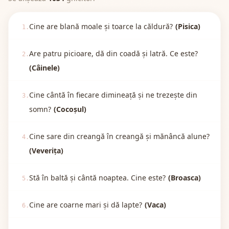
Cine are blană moale și toarce la căldură?
(Pisica)
1.
Are patru picioare, dă din coadă și latră. Ce este?
2.
(Câinele)
Cine cântă în fiecare dimineață și ne trezește din
3.
somn?
(Cocoșul)
Cine sare din creangă în creangă și mănâncă alune?
4.
(Veverița)
Stă în baltă și cântă noaptea. Cine este?
(Broasca)
5.
Cine are coarne mari și dă lapte?
(Vaca)
6.