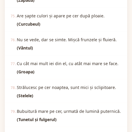
(Zăpada)
Are șapte culori și apare pe cer după ploaie.
75.
(Curcubeul)
Nu se vede, dar se simte. Mișcă frunzele și fluieră.
76.
(Vântul)
Cu cât mai mult iei din el, cu atât mai mare se face.
77.
(Groapa)
Strălucesc pe cer noaptea, sunt mici și sclipitoare.
78.
(Stelele)
Bubuitură mare pe cer, urmată de lumină puternică.
79.
(Tunetul și fulgerul)