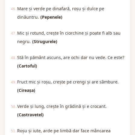
Mare și verde pe dinafară, roșu și dulce pe
46.
dinăuntru.
(Pepenele)
Mic și rotund, crește în ciorchine și poate fi alb sau
47.
negru.
(Strugurele)
Stă în pământ ascuns, are ochi dar nu vede. Ce este?
48.
(Cartoful)
Fruct mic și roșu, crește pe crengi și are sâmbure.
49.
(Cireașa)
Verde și lung, crește în grădină și e crocant.
50.
(Castravetel)
Roșu și iute, arde pe limbă dar face mâncarea
51.