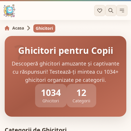
?
!
Acasa
Ghicitori
?
Ghicitori pentru Copii
Descoperă ghicitori amuzante și captivante
cu răspunsuri! Testează-ți mintea cu 1034+
ghicitori organizate pe categorii.
1034
12
Ghicitori
Categorii
Categorii de Ghicitori