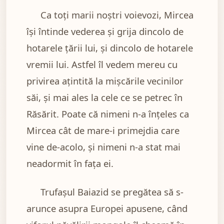
Ca toți marii noștri voievozi, Mircea
își întinde vederea și grija dincolo de
hotarele țării lui, și dincolo de hotarele
vremii lui. Astfel îl vedem mereu cu
privirea ațintită la mișcările vecinilor
săi, și mai ales la cele ce se petrec în
Răsărit. Poate că nimeni n-a înțeles ca
Mircea cât de mare-i primejdia care
vine de-acolo, și nimeni n-a stat mai
neadormit în fața ei.
Trufașul Baiazid se pregătea să s-
arunce asupra Europei apusene, când