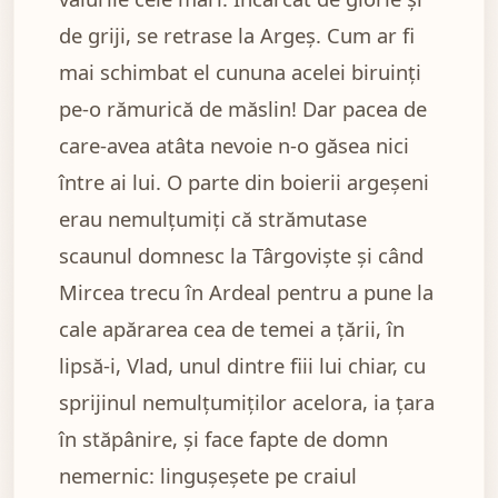
de griji, se retrase la Argeș. Cum ar fi
mai schimbat el cununa acelei biruinți
pe-o rămurică de măslin! Dar pacea de
care-avea atâta nevoie n-o găsea nici
între ai lui. O parte din boierii argeșeni
erau nemulțumiți că strămutase
scaunul domnesc la Târgoviște și când
Mircea trecu în Ardeal pentru a pune la
cale apărarea cea de temei a țării, în
lipsă-i, Vlad, unul dintre fiii lui chiar, cu
sprijinul nemulțumiților acelora, ia țara
în stăpânire, și face fapte de domn
nemernic: lingușeșete pe craiul