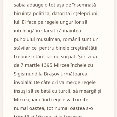
sabia adauge o tot așa de însemnată
biruință politică, datorită înțelepciunii
lui: El face pe regele ungurilor să
înțeleagă în sfârșit că înaintea
puhoiului musulman, românii sunt un
stăvilar ce, pentru binele creștinătății,
trebuie întărit iar nu surpat. Și-n ziua
de 7 martie 1395 Mircea încheie cu
Sigismund la Brașov următoarea
învoială: De câte ori va merge regele
însuși să se bată cu turcii, să meargă și
Mircea; iar când regele va trimite
numai oastea, tot numai oastea s-o
trimită și Mircea, și la trecerea