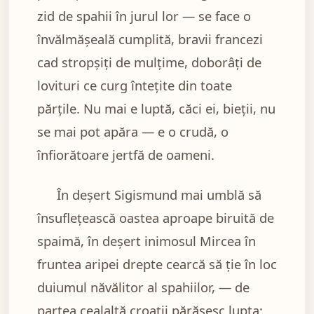
zid de spahii în jurul lor — se face o
învălmășeală cumplită, bravii francezi
cad stropșiți de mulțime, doborâți de
lovituri ce curg întețite din toate
părțile. Nu mai e luptă, căci ei, bieții, nu
se mai pot apăra — e o crudă, o
înfiorătoare jertfă de oameni.
În deșert Sigismund mai umblă să
însuflețească oastea aproape biruită de
spaimă, în deșert inimosul Mircea în
fruntea aripei drepte cearcă să ție în loc
duiumul năvălitor al spahiilor, — de
partea cealaltă croații părăsesc lupta;