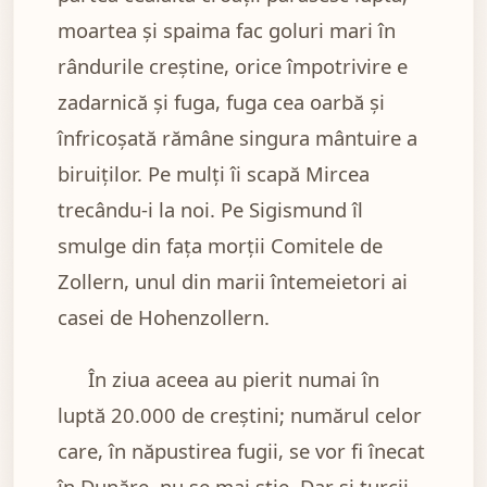
moartea și spaima fac goluri mari în
rândurile creștine, orice împotrivire e
zadarnică și fuga, fuga cea oarbă și
înfricoșată rămâne singura mântuire a
biruiților. Pe mulți îi scapă Mircea
trecându-i la noi. Pe Sigismund îl
smulge din fața morții Comitele de
Zollern, unul din marii întemeietori ai
casei de Hohenzollern.
În ziua aceea au pierit numai în
luptă 20.000 de creștini; numărul celor
care, în năpustirea fugii, se vor fi înecat
în Dunăre, nu se mai știe. Dar și turcii