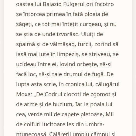
oastea lui Baiazid Fulgerul ori încotro
se întorcea primea în față ploaia de
săgeți, ce tot mai întețit curgeau, și nu
se știa de unde izvorăsc. Uluiți de
spaimă și de vălmășag, turcii, zorind să
iasă mai iute în limpeziș, se striveau, se
ucideau între ei, lovind orbește, să-și
facă loc, să-și taie drumul de fugă. De
lupta asta scrie, în cronica lui, călugărul
Moxa: „De Codrul clocoti de zgomot și
de arme și de bucium, Iar la poala lui
cea, verde mii de capete pletoase, Mii
de coifuri lucitoare ies din umbra-
ntunecoasă. Călăreții umplu câmpul și