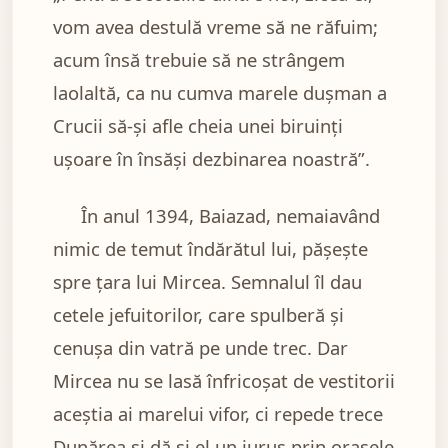
vom avea destulă vreme să ne răfuim;
acum însă trebuie să ne strângem
laolaltă, ca nu cumva marele dușman a
Crucii să-și afle cheia unei biruinți
ușoare în însăși dezbinarea noastră”.
În anul 1394, Baiazad, nemaiavând
nimic de temut îndărătul lui, pășește
spre țara lui Mircea. Semnalul îl dau
cetele jefuitorilor, care spulberă și
cenușa din vatră pe unde trec. Dar
Mircea nu se lasă înfricoșat de vestitorii
aceștia ai marelui vifor, ci repede trece
Dunărea și dă și el un iuruș prin orașele