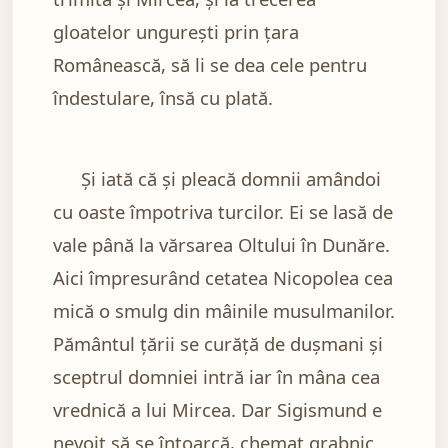
gloatelor ungurești prin țara
Românească, să li se dea cele pentru
îndestulare, însă cu plată.
Și iată că și pleacă domnii amândoi
cu oaste împotriva turcilor. Ei se lasă de
vale până la vărsarea Oltului în Dunăre.
Aici împresurând cetatea Nicopolea cea
mică o smulg din mâinile musulmanilor.
Pământul țării se curăță de dușmani și
sceptrul domniei intră iar în mâna cea
vrednică a lui Mircea. Dar Sigismund e
nevoit să se întoarcă, chemat grabnic