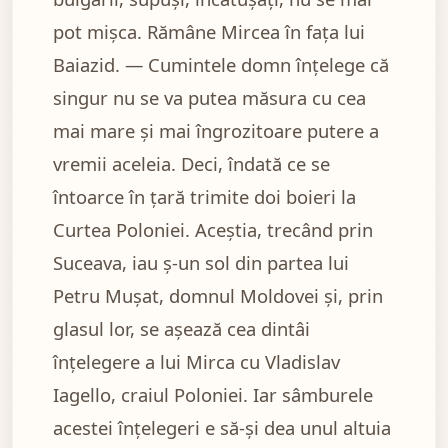
pot mișca. Rămâne Mircea în fața lui
Baiazid. — Cumintele domn înțelege că
singur nu se va putea măsura cu cea
mai mare și mai îngrozitoare putere a
vremii aceleia. Deci, îndată ce se
întoarce în țară trimite doi boieri la
Curtea Poloniei. Aceștia, trecând prin
Suceava, iau ș-un sol din partea lui
Petru Mușat, domnul Moldovei și, prin
glasul lor, se așează cea dintâi
înțelegere a lui Mirca cu Vladislav
Iagello, craiul Poloniei. Iar sâmburele
acestei înțelegeri e să-și dea unul altuia