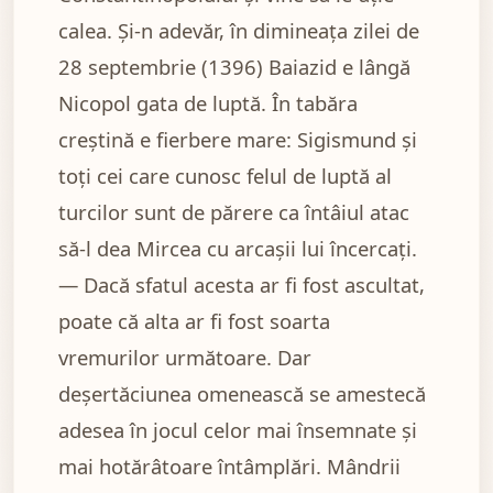
calea. Și-n adevăr, în dimineața zilei de
28 septembrie (1396) Baiazid e lângă
Nicopol gata de luptă. În tabăra
creștină e fierbere mare: Sigismund și
toți cei care cunosc felul de luptă al
turcilor sunt de părere ca întâiul atac
să-l dea Mircea cu arcașii lui încercați.
— Dacă sfatul acesta ar fi fost ascultat,
poate că alta ar fi fost soarta
vremurilor următoare. Dar
deșertăciunea omenească se amestecă
adesea în jocul celor mai însemnate și
mai hotărâtoare întâmplări. Mândrii