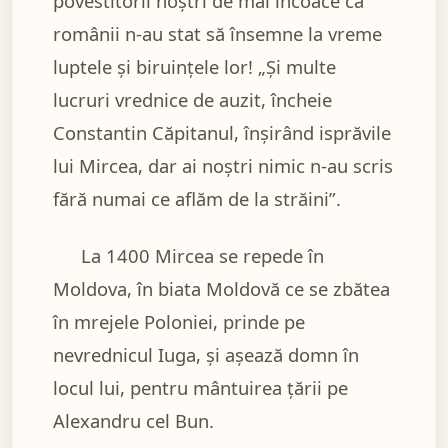
povestitorii noștri de mai încoace că
românii n-au stat să însemne la vreme
luptele și biruințele lor! „Și multe
lucruri vrednice de auzit, încheie
Constantin Căpitanul, înșirând isprăvile
lui Mircea, dar ai noștri nimic n-au scris
fără numai ce aflăm de la străini”.
La 1400 Mircea se repede în
Moldova, în biata Moldovă ce se zbătea
în mrejele Poloniei, prinde pe
nevrednicul Iuga, și așează domn în
locul lui, pentru mântuirea țării pe
Alexandru cel Bun.