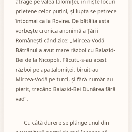
atrage pe valea Ialomiței, în niște locuri
prietene celor puțini, și lupta se petrece
întocmai ca la Rovine. De bătălia asta
vorbește cronica anonimă a Țării
Românești când zice: „Mircea-Vodă
Bătrânul a avut mare război cu Baiazid-
Bei de la Nicopoli. Făcutu-s-au acest
război pe apa Ialomiței, biruit-au
Mircea-Vodă pe turci, și fără număr au
pierit, trecând Baiazid-Bei Dunărea fără
vad”.
Cu câtă durere se plânge unul din