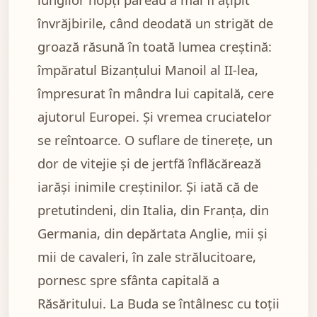
învrăjbirile, când deodată un strigăt de
groază răsună în toată lumea creștină:
împăratul Bizanțului Manoil al II-lea,
împresurat în mândra lui capitală, cere
ajutorul Europei. Și vremea cruciatelor
se reîntoarce. O suflare de tinerețe, un
dor de vitejie și de jertfă înflăcărează
iarăși inimile creștinilor. Și iată că de
pretutindeni, din Italia, din Franța, din
Germania, din depărtata Anglie, mii și
mii de cavaleri, în zale strălucitoare,
pornesc spre sfânta capitală a
Răsăritului. La Buda se întâlnesc cu toții