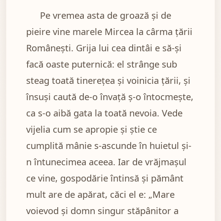
Pe vremea asta de groază și de
pieire vine marele Mircea la cârma țării
Românești. Grija lui cea dintâi e să-și
facă oaste puternică: el strânge sub
steag toată tinerețea și voinicia țării, și
însuși caută de-o învață ș-o întocmește,
ca s-o aibă gata la toată nevoia. Vede
vijelia cum se apropie și știe ce
cumplită mânie s-ascunde în huietul și-
n întunecimea aceea. Iar de vrăjmașul
ce vine, gospodărie întinsă și pământ
mult are de apărat, căci el e: „Mare
voievod și domn singur stăpânitor a