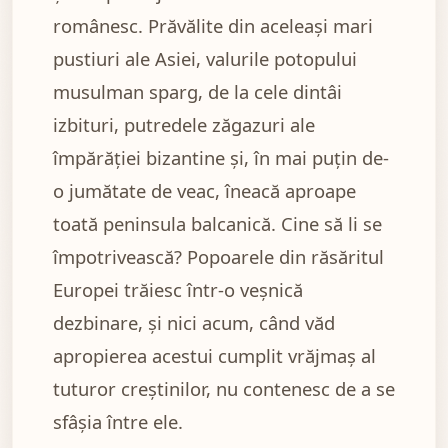
românesc. Prăvălite din aceleași mari
pustiuri ale Asiei, valurile potopului
musulman sparg, de la cele dintâi
izbituri, putredele zăgazuri ale
împărăției bizantine și, în mai puțin de-
o jumătate de veac, îneacă aproape
toată peninsula balcanică. Cine să li se
împotrivească? Popoarele din răsăritul
Europei trăiesc într-o veșnică
dezbinare, și nici acum, când văd
apropierea acestui cumplit vrăjmaș al
tuturor creștinilor, nu contenesc de a se
sfâșia între ele.