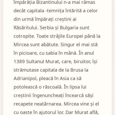
împărăția Bizantinului n-a mai rămas
decât capitala -temnița întărită a celor
din urmă împărați creștini ai
Răsăritului. Serbia și Bulgaria sunt
cotropite. Toate străjile Europei până la
Mircea sunt abătute. Singur el mai stă
în picioare, cu sabia în mână. În anul
1389 Sultanul Murat, care, biruitor, își
strămutase capitala de la Brusa la
Adrianipol, pleacă în Asia ca să
potolească o răscoală. În lipsa lui
creștinii îngenuncheați încearcă săși
recapete neatârnarea. Mircea vine și el
cu oaste în ajutorul lor. Dar Murat află,