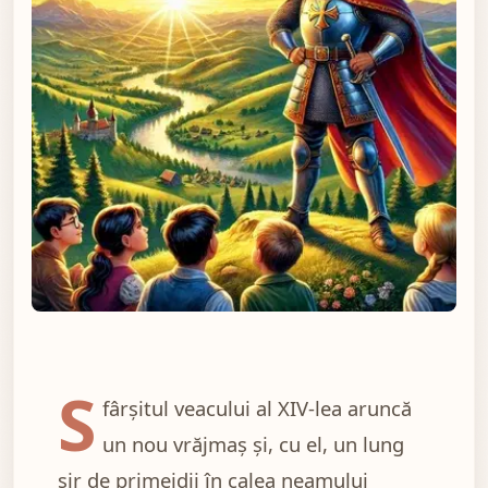
Ilustratie pentru ÎN MUNTENIA, MIRCEA CEL MAR
S
fârșitul veacului al XIV-lea aruncă
un nou vrăjmaș și, cu el, un lung
șir de primejdii în calea neamului