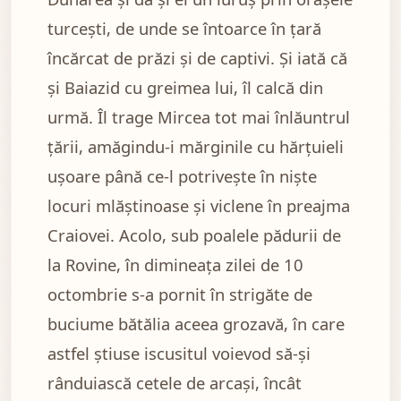
turcești, de unde se întoarce în țară
încărcat de prăzi și de captivi. Și iată că
și Baiazid cu greimea lui, îl calcă din
urmă. Îl trage Mircea tot mai înlăuntrul
țării, amăgindu-i mărginile cu hărțuieli
ușoare până ce-l potrivește în niște
locuri mlăștinoase și viclene în preajma
Craiovei. Acolo, sub poalele pădurii de
la Rovine, în dimineața zilei de 10
octombrie s-a pornit în strigăte de
buciume bătălia aceea grozavă, în care
astfel știuse iscusitul voievod să-și
rânduiască cetele de arcași, încât