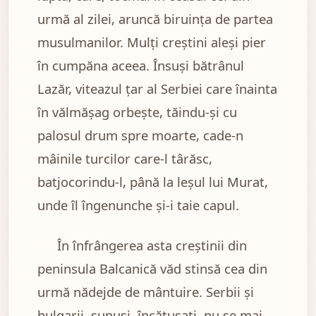
urmă al zilei, aruncă biruința de partea
musulmanilor. Mulți creștini aleși pier
în cumpăna aceea. Însuși bătrânul
Lazăr, viteazul țar al Serbiei care înainta
în vălmășag orbește, tăindu-și cu
palosul drum spre moarte, cade-n
mâinile turcilor care-l târăsc,
batjocorindu-l, până la leșul lui Murat,
unde îl îngenunche și-i taie capul.
În înfrângerea asta creștinii din
peninsula Balcanică văd stinsă cea din
urmă nădejde de mântuire. Serbii și
bulgarii, supuși, încătușați, nu se mai