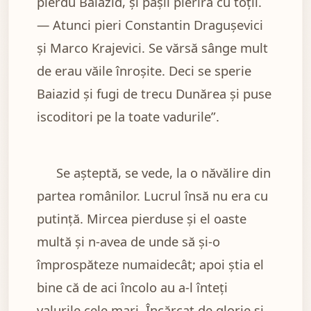
pierdu Baiazid, și pașii pieriră cu toții.
— Atunci pieri Constantin Dragușevici
și Marco Krajevici. Se vărsă sânge mult
de erau văile înroșite. Deci se sperie
Baiazid și fugi de trecu Dunărea și puse
iscoditori pe la toate vadurile”.
Se așteptă, se vede, la o năvălire din
partea românilor. Lucrul însă nu era cu
putință. Mircea pierduse și el oaste
multă și n-avea de unde să și-o
împrospăteze numaidecât; apoi știa el
bine că de aci încolo au a-l înteți
valurile cele mari. Încărcat de glorie și