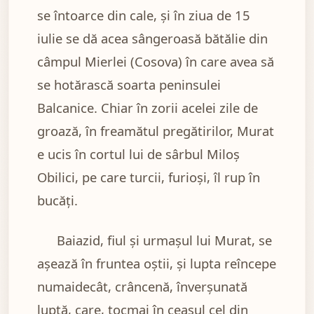
se întoarce din cale, și în ziua de 15
iulie se dă acea sângeroasă bătălie din
câmpul Mierlei (Cosova) în care avea să
se hotărască soarta peninsulei
Balcanice. Chiar în zorii acelei zile de
groază, în freamătul pregătirilor, Murat
e ucis în cortul lui de sârbul Miloș
Obilici, pe care turcii, furioși, îl rup în
bucăți.
Baiazid, fiul și urmașul lui Murat, se
așează în fruntea oștii, și lupta reîncepe
numaidecât, crâncenă, înverșunată
luptă, care, tocmai în ceasul cel din