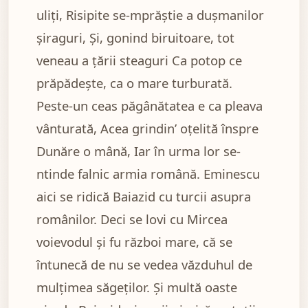
uliți, Risipite se-mprăștie a dușmanilor
șiraguri, Și, gonind biruitoare, tot
veneau a țării steaguri Ca potop ce
prăpădește, ca o mare turburată.
Peste-un ceas păgânătatea e ca pleava
vânturată, Acea grindin’ oțelită înspre
Dunăre o mână, Iar în urma lor se-
ntinde falnic armia română. Eminescu
aici se ridică Baiazid cu turcii asupra
românilor. Deci se lovi cu Mircea
voievodul și fu război mare, că se
întunecă de nu se vedea văzduhul de
mulțimea săgeților. Și multă oaste