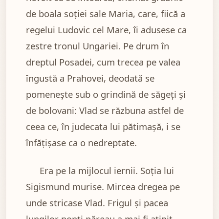
de boala soției sale Maria, care, fiică a
regelui Ludovic cel Mare, îi adusese ca
zestre tronul Ungariei. Pe drum în
dreptul Posadei, cum trecea pe valea
îngustă a Prahovei, deodată se
pomenește sub o grindină de săgeți și
de bolovani: Vlad se răzbuna astfel de
ceea ce, în judecata lui pătimașă, i se
înfățișase ca o nedreptate.
Era pe la mijlocul iernii. Soția lui
Sigismund murise. Mircea dregea pe
unde stricase Vlad. Frigul și pacea
lungilor nopți păreau a mai fi ațipit