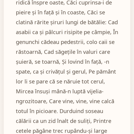
ridică înspre oaste, Căci cuprinsa-i de
pieire și în față și în coaste, Căci se
clatină rărite șiruri lungi de bătălie: Cad
asabii ca și pâlcuri risipite pe câmpie, În
genunchi cădeau pedestrii, colo caii se
răstoarnă, Cad săgețile în valuri care
șuieră, se toarnă, Și lovind în față, -n
spate, ca și crivățul și gerul, Pe pământ
lor li se pare că se năruie tot cerul,
Mircea însuși mână-n luptă vijelia-
ngrozitoare, Care vine, vine, vine calcă
totul în picioare. Durduind soseau
călării ca un zid înalt de suliți, Printre
cetele păgâne trec rupându-și large