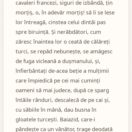
cavaleri francezi, siguri de izbândă, țin
morțiș, o, în adevăr morțiș! să li se lese
lor întreagă, cinstea celui dintâi pas
spre biruință. Și nerăbdători, cum
zăresc înaintea lor o ceată de călăreți
turci, se repăd nebunește, se amăgesc
de fuga vicleană a dușmanului, și,
înfierbântați de-acea beție a mulțimii
care împiedică pe cei mai cuminți
oameni să mai judece, după ce sparg
întâile rânduri, descalecă de pe cai și,
cu săbiile în mână, dau busna în
gloatele turcești. Baiazid, care-i
pândește ca un vânător, trage deodată