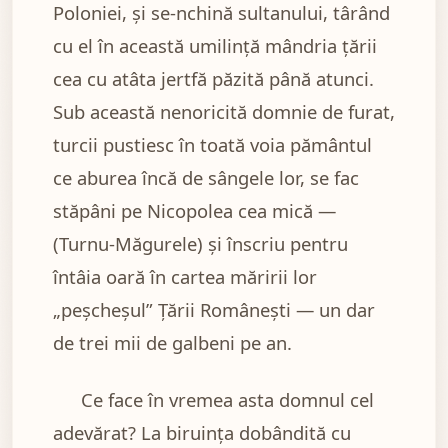
Poloniei, și se-nchină sultanului, târând
cu el în această umilință mândria țării
cea cu atâta jertfă păzită până atunci.
Sub această nenoricită domnie de furat,
turcii pustiesc în toată voia pământul
ce aburea încă de sângele lor, se fac
stăpâni pe Nicopolea cea mică —
(Turnu-Măgurele) și înscriu pentru
întâia oară în cartea măririi lor
„peșcheșul” Țării Românești — un dar
de trei mii de galbeni pe an.
Ce face în vremea asta domnul cel
adevărat? La biruința dobândită cu