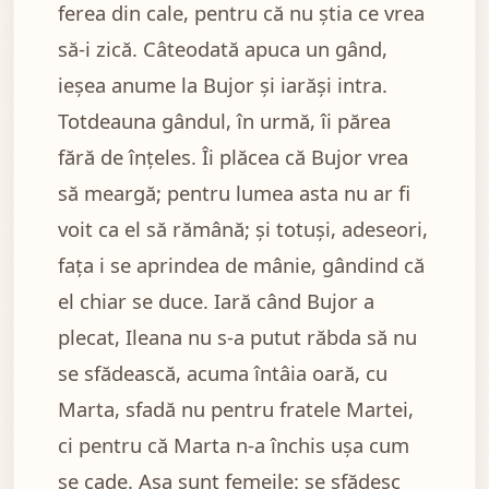
ferea din cale, pentru că nu știa ce vrea
să-i zică. Câteodată apuca un gând,
ieșea anume la Bujor și iarăși intra.
Totdeauna gândul, în urmă, îi părea
fără de înțeles. Îi plăcea că Bujor vrea
să meargă; pentru lumea asta nu ar fi
voit ca el să rămână; și totuși, adeseori,
fața i se aprindea de mânie, gândind că
el chiar se duce. Iară când Bujor a
plecat, Ileana nu s-a putut răbda să nu
se sfădească, acuma întâia oară, cu
Marta, sfadă nu pentru fratele Martei,
ci pentru că Marta n-a închis ușa cum
se cade. Așa sunt femeile: se sfădesc