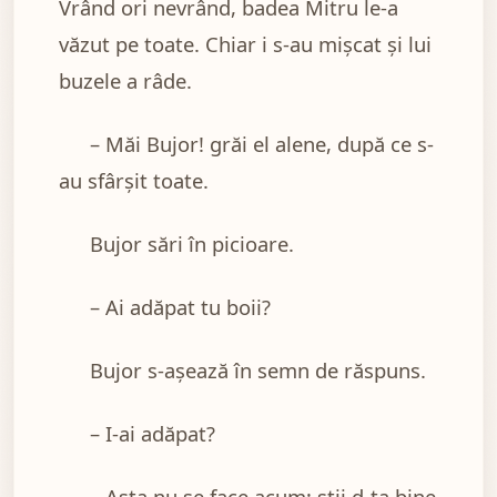
Vrând ori nevrând, badea Mitru le-a
văzut pe toate. Chiar i s-au mișcat și lui
buzele a râde.
– Măi Bujor! grăi el alene, după ce s-
au sfârșit toate.
Bujor sări în picioare.
– Ai adăpat tu boii?
Bujor s-așează în semn de răspuns.
– I-ai adăpat?
– Asta nu se face acum; știi d-ta bine