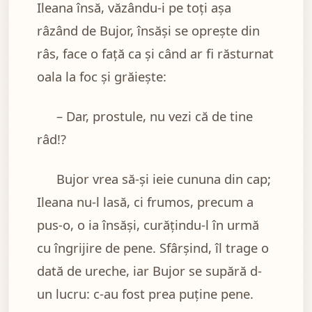
Ileana însă, văzându-i pe toți așa
râzând de Bujor, însăși se oprește din
râs, face o față ca și când ar fi răsturnat
oala la foc și grăiește:
– Dar, prostule, nu vezi că de tine
râd!?
Bujor vrea să-și ieie cununa din cap;
Ileana nu-l lasă, ci frumos, precum a
pus-o, o ia însăși, curățindu-l în urmă
cu îngrijire de pene. Sfârșind, îl trage o
dată de ureche, iar Bujor se supără d-
un lucru: c-au fost prea puține pene.