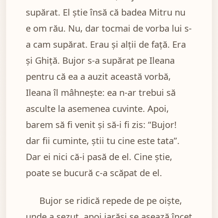
supărat. El știe însă că badea Mitru nu
e om rău. Nu, dar tocmai de vorba lui s-
a cam supărat. Erau și alții de față. Era
și Ghiță. Bujor s-a supărat pe Ileana
pentru că ea a auzit această vorbă,
Ileana îl mâhnește: ea n-ar trebui să
asculte la asemenea cuvinte. Apoi,
barem să fi venit și să-i fi zis: “Bujor!
dar fii cuminte, știi tu cine este tata”.
Dar ei nici că-i pasă de el. Cine știe,
poate se bucură c-a scăpat de el.
Bujor se ridică repede de pe oiște,
unde a șezut, apoi iarăși se așează încet