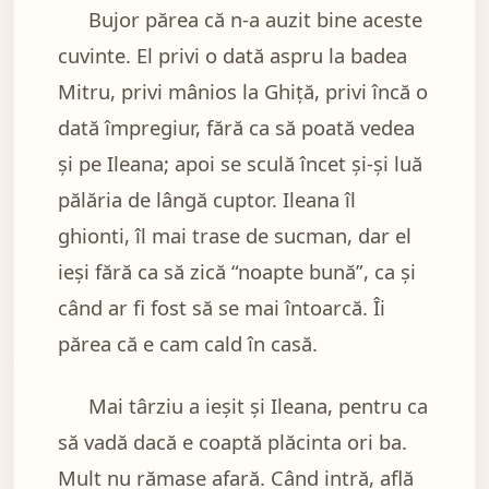
Bujor părea că n-a auzit bine aceste
cuvinte. El privi o dată aspru la badea
Mitru, privi mânios la Ghiță, privi încă o
dată împregiur, fără ca să poată vedea
și pe Ileana; apoi se sculă încet și-și luă
pălăria de lângă cuptor. Ileana îl
ghionti, îl mai trase de sucman, dar el
ieși fără ca să zică “noapte bună”, ca și
când ar fi fost să se mai întoarcă. Îi
părea că e cam cald în casă.
Mai târziu a ieșit și Ileana, pentru ca
să vadă dacă e coaptă plăcinta ori ba.
Mult nu rămase afară. Când intră, află