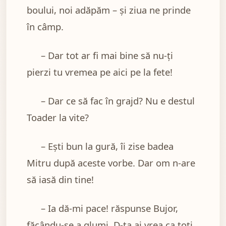
boului, noi adăpăm – și ziua ne prinde
în câmp.
– Dar tot ar fi mai bine să nu-ți
pierzi tu vremea pe aici pe la fete!
– Dar ce să fac în grajd? Nu e destul
Toader la vite?
– Ești bun la gură, îi zise badea
Mitru după aceste vorbe. Dar om n-are
să iasă din tine!
– Ia dă-mi pace! răspunse Bujor,
făcându-se a glumi. D-ta ai vrea ca toți