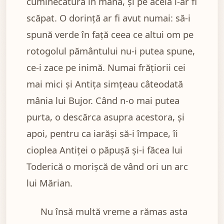
cuminecătură în mână, și pe acela l-ar fi
scăpat. O dorință ar fi avut numai: să-i
spună verde în față ceea ce altui om pe
rotogolul pământului nu-i putea spune,
ce-i zace pe inimă. Numai frățiorii cei
mai mici și Antița simțeau câteodată
mânia lui Bujor. Când n-o mai putea
purta, o descărca asupra acestora, și
apoi, pentru ca iarăși să-i împace, îi
cioplea Antiței o păpușă și-i făcea lui
Toderică o morișcă de vând ori un arc
lui Mărian.
Nu însă multă vreme a rămas asta