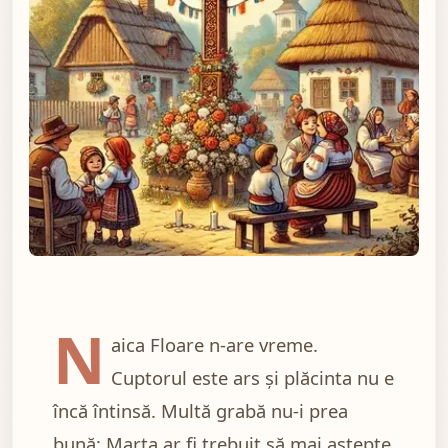
Ilustratie pentru LA CRUCEA DIN SAT
N
aica Floare n-are vreme.
Cuptorul este ars și plăcinta nu e
încă întinsă. Multă grabă nu-i prea
bună: Marta ar fi trebuit să mai aștepte