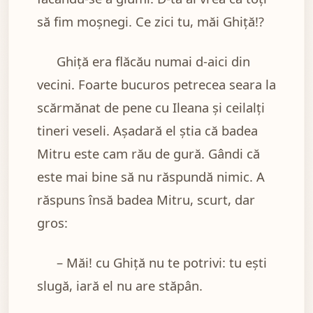
să fim moșnegi. Ce zici tu, măi Ghiță!?
Ghiță era flăcău numai d-aici din
vecini. Foarte bucuros petrecea seara la
scărmănat de pene cu Ileana și ceilalți
tineri veseli. Așadară el știa că badea
Mitru este cam rău de gură. Gândi că
este mai bine să nu răspundă nimic. A
răspuns însă badea Mitru, scurt, dar
gros:
– Măi! cu Ghiță nu te potrivi: tu ești
slugă, iară el nu are stăpân.