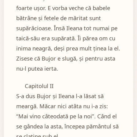
foarte ușor. E vorba veche că babele
bătrâne și fetele de măritat sunt
supărăcioase. Însă Ileana tot numai pe
taică-său era supărată. Îi părea om cu
inima neagră, deși prea mult ținea la el.
Zisese că Bujor e slugă, și pentru asta
nu-l putea ierta.
Capitolul II
S-a dus Bujor și Ileana l-a lăsat să
meargă. Măcar nici atâta nu i-a zis:
“Mai vino câteodată pe la noi”. Când el
se gândea la asta, începea pământul să
se clatine sub el.