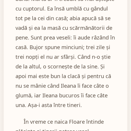
cu cuptorul. Ea însă umblă cu gândul
tot pe la cei din casă; abia apucă să se
vadă și ea la masă cu scărmănătorii de
pene. Sunt prea veseli: îi aude râzând în
casă. Bujor spune minciuni; trei zile și
trei nopți el nu ar sfârși. Când n-o știe
de la altul, o scornește de la sine. Și
apoi mai este bun la clacă și pentru că
nu se mânie când Ileana îi face câte o
glumă, iar Ileana bucuros îi face câte
una. Așa-i asta între tineri.
În vreme ce naica Floare întinde