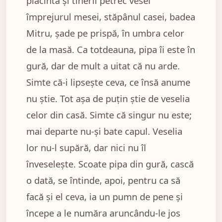
plăcinta și tinerii petrec vesel
împrejurul mesei, stăpânul casei, badea
Mitru, șade pe prispă, în umbra celor
de la masă. Ca totdeauna, pipa îi este în
gură, dar de mult a uitat că nu arde.
Simte că-i lipsește ceva, ce însă anume
nu știe. Tot așa de puțin știe de veselia
celor din casă. Simte că singur nu este;
mai departe nu-și bate capul. Veselia
lor nu-l supără, dar nici nu îl
înveselește. Scoate pipa din gură, cască
o dată, se întinde, apoi, pentru ca să
facă și el ceva, ia un pumn de pene și
începe a le număra aruncându-le jos