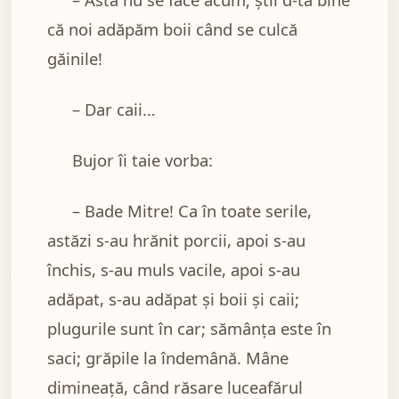
că noi adăpăm boii când se culcă
găinile!
– Dar caii…
Bujor îi taie vorba:
– Bade Mitre! Ca în toate serile,
astăzi s-au hrănit porcii, apoi s-au
închis, s-au muls vacile, apoi s-au
adăpat, s-au adăpat și boii și caii;
plugurile sunt în car; sămânța este în
saci; grăpile la îndemână. Mâne
dimineață, când răsare luceafărul