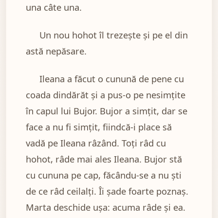
una câte una.
Un nou hohot îl trezește și pe el din
astă nepăsare.
Ileana a făcut o cunună de pene cu
coada dindărăt și a pus-o pe nesimțite
în capul lui Bujor. Bujor a simțit, dar se
face a nu fi simțit, fiindcă-i place să
vadă pe Ileana râzând. Toți râd cu
hohot, râde mai ales Ileana. Bujor stă
cu cununa pe cap, făcându-se a nu ști
de ce râd ceilalți. Îi șade foarte poznaș.
Marta deschide ușa: acuma râde și ea.