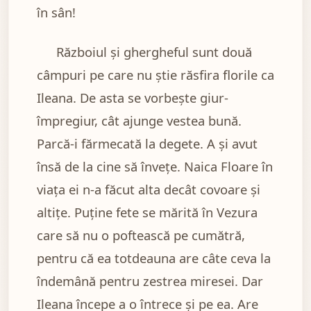
în sân!
Războiul și ghergheful sunt două
câmpuri pe care nu știe răsfira florile ca
Ileana. De asta se vorbește giur-
împregiur, cât ajunge vestea bună.
Parcă-i fărmecată la degete. A și avut
însă de la cine să învețe. Naica Floare în
viața ei n-a făcut alta decât covoare și
altițe. Puține fete se mărită în Vezura
care să nu o poftească pe cumătră,
pentru că ea totdeauna are câte ceva la
îndemână pentru zestrea miresei. Dar
Ileana începe a o întrece și pe ea. Are