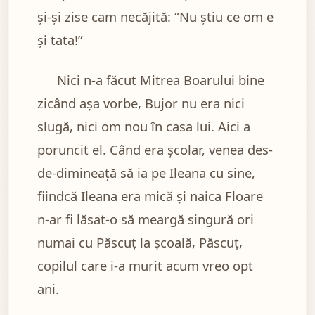
și-și zise cam necăjită: “Nu știu ce om e
și tata!”
Nici n-a făcut Mitrea Boarului bine
zicând așa vorbe, Bujor nu era nici
slugă, nici om nou în casa lui. Aici a
poruncit el. Când era școlar, venea des-
de-dimineață să ia pe Ileana cu sine,
fiindcă Ileana era mică și naica Floare
n-ar fi lăsat-o să meargă singură ori
numai cu Păscuț la școală, Păscuț,
copilul care i-a murit acum vreo opt
ani.