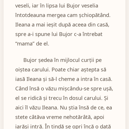
veseli, iar în lipsa lui Bujor veselia
întotdeauna mergea cam șchiopătând.
Ileana a mai ieșit după aceea din casă,
spre a-i spune lui Bujor c-a întrebat
“mama” de el.
Bujor ședea în mijlocul curții pe
oiștea carului. Poate chiar aștepta să
iasă Ileana și să-l cheme a intra în casă.
Când însă o văzu mișcându-se spre ușă,
el se ridică și trecu în dosul carului. Și
aici îl văzu Ileana. Nu știa însă de ce, ea
stete câtăva vreme nehotărâtă, apoi
iarăși intră. În tindă se opri încă o dată