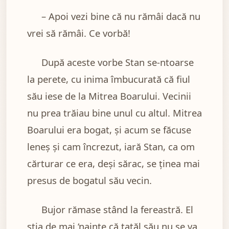
– Apoi vezi bine că nu rămâi dacă nu
vrei să rămâi. Ce vorbă!
După aceste vorbe Stan se-ntoarse
la perete, cu inima îmbucurată că fiul
său iese de la Mitrea Boarului. Vecinii
nu prea trăiau bine unul cu altul. Mitrea
Boarului era bogat, și acum se făcuse
leneș și cam încrezut, iară Stan, ca om
cărturar ce era, deși sărac, se ținea mai
presus de bogatul său vecin.
Bujor rămase stând la fereastră. El
știa de mai ‘nainte că tatăl său nu se va