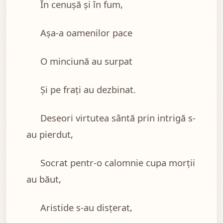
În cenuşă şi în fum,
Aşa-a oamenilor pace
O minciună au surpat
Şi pe fraţi au dezbinat.
Deseori virtutea sântă prin intrigă s-
au pierdut,
Socrat pentr-o calomnie cupa morţii
au băut,
Aristide s-au disţerat,