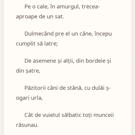
Pe o cale, în amurgul, trecea-
aproape de un sat.
Dulmecând pre el un câne, începu
cumplit să latre;
De asemene şi alţii, din bordeie şi
din şatre,
Păzitorii câni de stână, cu dulăi ş-
ogari urla,
Cât de vuietul sălbatic toţi munceii
răsunau.