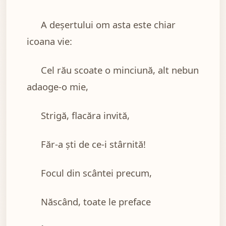
A deşertului om asta este chiar
icoana vie:
Cel rău scoate o minciună, alt nebun
adaoge-o mie,
Strigă, flacăra invită,
Făr-a şti de ce-i stârnită!
Focul din scântei precum,
Născând, toate le preface