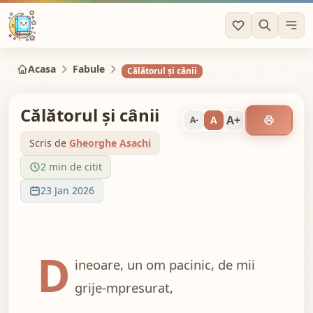
Acasa
Fabule
Călătorul şi cânii
Călătorul şi cânii
A+
A
A-
Scris de
Gheorghe Asachi
2 min de citit
23 Jan 2026
D
ineoare, un om pacinic, de mii
grije-mpresurat,