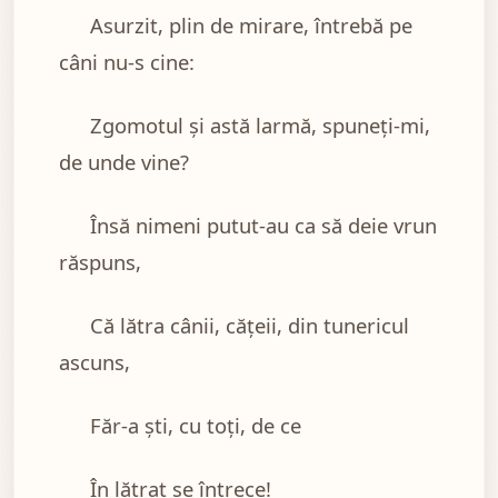
Asurzit, plin de mirare, întrebă pe
câni nu-s cine:
Zgomotul şi astă larmă, spuneţi-mi,
de unde vine?
Însă nimeni putut-au ca să deie vrun
răspuns,
Că lătra cânii, căţeii, din tunericul
ascuns,
Făr-a şti, cu toţi, de ce
În lătrat se întrece!