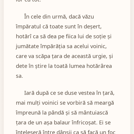
În cele din urmă, dacă văzu
împăratul că toate sunt în deşert,
hotărî ca să dea pe fiica lui de soţie şi
jumătate împărăţia sa acelui voinic,
care va scăpa ţara de această urgie, şi
dete în ştire la toată lumea hotărârea
sa.
Iară după ce se duse vestea în ţară,
mai mulţi voinici se vorbiră să meargă
împreună la pândă şi să mântuiască
ţara de un aşa balaur înfricoşat. Ei se
înţeleseră între dânşii ca să facă un foc