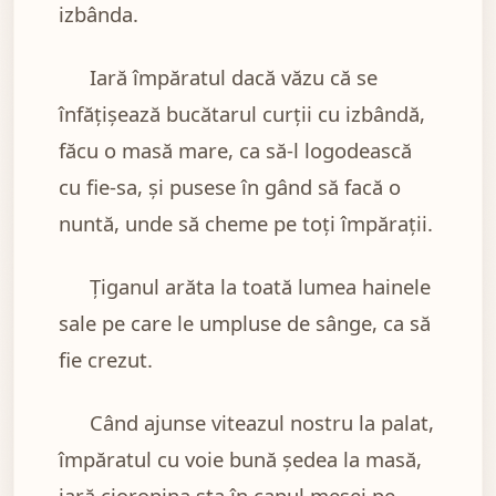
izbânda.
Iară împăratul dacă văzu că se
înfăţişează bucătarul curţii cu izbândă,
făcu o masă mare, ca să-l logodească
cu fie-sa, şi pusese în gând să facă o
nuntă, unde să cheme pe toţi împăraţii.
Ţiganul arăta la toată lumea hainele
sale pe care le umpluse de sânge, ca să
fie crezut.
Când ajunse viteazul nostru la palat,
împăratul cu voie bună şedea la masă,
iară cioropina sta în capul mesei pe