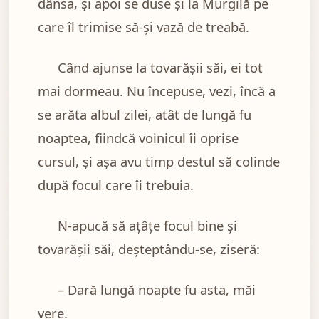
dânsa, şi apoi se duse şi la Murgilă pe
care îl trimise să-şi vază de treabă.
Când ajunse la tovarăşii săi, ei tot
mai dormeau. Nu începuse, vezi, încă a
se arăta albul zilei, atât de lungă fu
noaptea, fiindcă voinicul îi oprise
cursul, şi aşa avu timp destul să colinde
după focul care îi trebuia.
N-apucă să aţâţe focul bine şi
tovarăşii săi, deşteptându-se, ziseră:
– Dară lungă noapte fu asta, măi
vere.