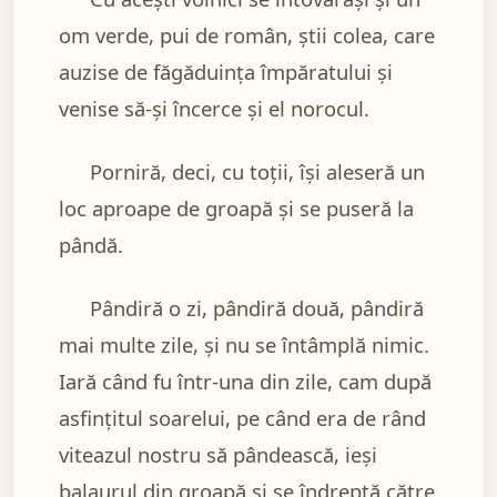
om verde, pui de român, ştii colea, care
auzise de făgăduinţa împăratului şi
venise să-şi încerce şi el norocul.
Porniră, deci, cu toţii, îşi aleseră un
loc aproape de groapă şi se puseră la
pândă.
Pândiră o zi, pândiră două, pândiră
mai multe zile, şi nu se întâmplă nimic.
Iară când fu într-una din zile, cam după
asfinţitul soarelui, pe când era de rând
viteazul nostru să pândească, ieşi
balaurul din groapă şi se îndreptă către