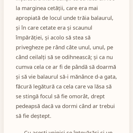
la marginea cetăţii, care era mai
apropiată de locul unde trăia balaurul,
şi în care cetate era şi scaunul
împărăţiei, şi acolo să stea să
privegheze pe rând câte unul, unul, pe
când ceilalţi să se odihnească; şi ca nu
cumva cela ce ar fi de pândă să doarmă
şi să vie balaurul să-i mănânce d-a gata,
făcură legătură ca cela care va lăsa să
se stingă focul să fie omorât, drept
pedeapsă dacă va dormi când ar trebui
să fie deştept.
Cu aceşti voinici se întovărăşi şi un