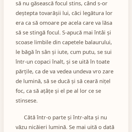
să nu găsească focul stins, când s-or
deştepta tovarăşii lui, căci legătura lor
era ca să omoare pe acela care va lăsa
să se stingă focul. S-apucă mai întâi şi
scoase limbile din capetele balaurului,
le băgă în sân şi iute, cum putu, se sui
într-un copaci înalt, şi se uită în toate
părţile, ca de va vedea undeva vro zare
de lumină, să se ducă şi să ceară niţel
foc, ca să aţâţe şi el pe al lor ce se
stinsese.
Cătă într-o parte şi într-alta şi nu
văzu nicăieri lumină. Se mai uită o dată