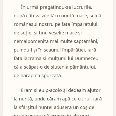
În urmă pregătindu-se lucrurile,
după câteva zile făcu nuntă mare, şi luă
românaşul nostru pe fata împăratului
de soţie, şi ţinu veselie mare şi
nemaipomenită mai multe săptămâni,
puindu-l şi în scaunul împărăţiei, iară
fata lăcrămă şi mulţumi lui Dumnezeu
că a scăpat-o de sluţenia pământului,
de harapina spurcată.
Eram şi eu p-acolo şi dedeam ajutor
la nuntă, unde căram apă cu ciurul, iară
la sfârşitul nunţei aduseră un coş de
prune uscate să arunce în ale guri