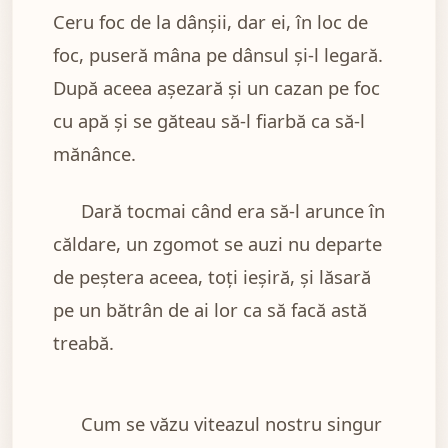
Ceru foc de la dânşii, dar ei, în loc de
foc, puseră mâna pe dânsul şi-l legară.
După aceea aşezară şi un cazan pe foc
cu apă şi se găteau să-l fiarbă ca să-l
mănânce.
Dară tocmai când era să-l arunce în
căldare, un zgomot se auzi nu departe
de peştera aceea, toţi ieşiră, şi lăsară
pe un bătrân de ai lor ca să facă astă
treabă.
Cum se văzu viteazul nostru singur