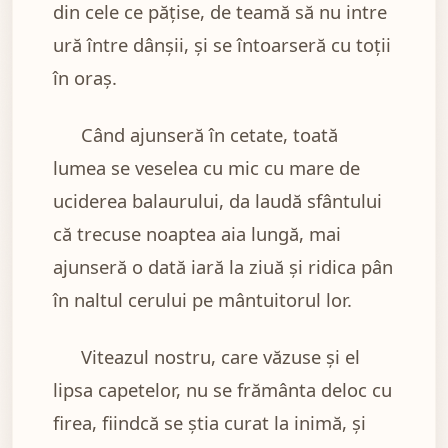
din cele ce păţise, de teamă să nu intre
ură între dânşii, şi se întoarseră cu toţii
în oraş.
Când ajunseră în cetate, toată
lumea se veselea cu mic cu mare de
uciderea balaurului, da laudă sfântului
că trecuse noaptea aia lungă, mai
ajunseră o dată iară la ziuă şi ridica pân
în naltul cerului pe mântuitorul lor.
Viteazul nostru, care văzuse şi el
lipsa capetelor, nu se frământa deloc cu
firea, fiindcă se ştia curat la inimă, şi