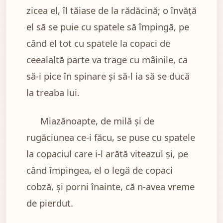
zicea el, îl tăiase de la rădăcină; o învăţă
el să se puie cu spatele să împingă, pe
când el tot cu spatele la copaci de
ceealaltă parte va trage cu mâinile, ca
să-i pice în spinare şi să-l ia să se ducă
la treaba lui.
Miazănoapte, de milă şi de
rugăciunea ce-i făcu, se puse cu spatele
la copaciul care i-l arătă viteazul şi, pe
când împingea, el o legă de copaci
cobză, şi porni înainte, că n-avea vreme
de pierdut.