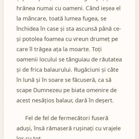
hrănea numai cu oameni. Când ieşea el
la mâncare, toată lumea fugea, se
închidea în case şi sta ascunsă până ce-
şi potolea foamea cu vreun drumeţ pe
care îl trăgea aţa la moarte. Toţi
oamenii locului se tânguiau de răutatea
şi de frica balaurului. Rugăciuni şi câte
în lună şi în soare se făcuseră, ca să
scape Dumnezeu pe biata omenire de
acest nesăţios balaur, dară în deşert.
Fel de fel de fermecători fuseră
aduşi, însă rămaseră ruşinaţi cu vrajele
lor cu tot.