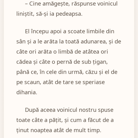
– Cine amăgeşte, răspunse voinicul
liniştit, să-şi ia pedeapsa.
El începu apoi a scoate limbile din
sân şi a le arăta la toată adunarea, şi de
câte ori arăta o limbă de atâtea ori
cădea şi câte o pernă de sub ţigan,
până ce, în cele din urmă, căzu şi el de
pe scaun, atât de tare se speriase
dihania.
După aceea voinicul nostru spuse
toate câte a păţit, şi cum a făcut de a
ţinut noaptea atât de mult timp.