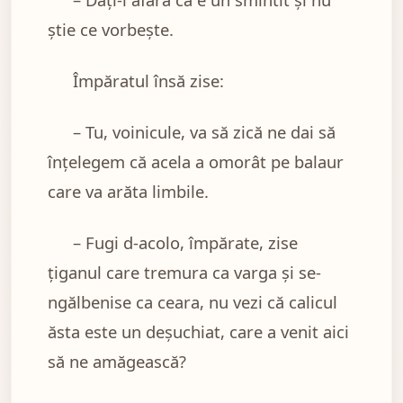
ştie ce vorbeşte.
Împăratul însă zise:
– Tu, voinicule, va să zică ne dai să
înţelegem că acela a omorât pe balaur
care va arăta limbile.
– Fugi d-acolo, împărate, zise
ţiganul care tremura ca varga şi se-
ngălbenise ca ceara, nu vezi că calicul
ăsta este un deşuchiat, care a venit aici
să ne amăgească?