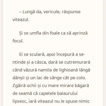
– Lungă da, vericule, răspunse
viteazul.
Şi se umfla din foale ca să aprinză
focul.
Ei se sculară, apoi începură a se-
ntinde şi a căsca, dară se cutremurară
când văzură namila de lighioană lângă
dânşii şi un lac de sânge cât pe colo.
Zgâiră ochii şi cu mare mirare băgară
de seamă că capetele balaurului
lipsesc, iară viteazul nu le spuse nimic