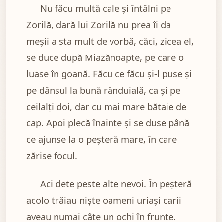
Nu făcu multă cale şi întâlni pe
Zorilă, dară lui Zorilă nu prea îi da
meşii a sta mult de vorbă, căci, zicea el,
se duce după Miazănoapte, pe care o
luase în goană. Făcu ce făcu şi-l puse şi
pe dânsul la bună rânduială, ca şi pe
ceilalţi doi, dar cu mai mare bătaie de
cap. Apoi plecă înainte şi se duse până
ce ajunse la o peşteră mare, în care
zărise focul.
Aci dete peste alte nevoi. În peşteră
acolo trăiau nişte oameni uriaşi carii
aveau numai câte un ochi în frunte.