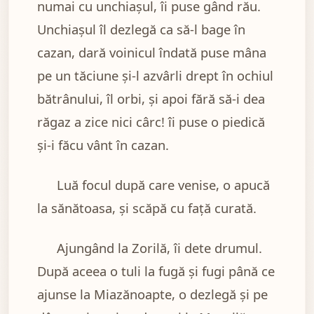
numai cu unchiaşul, îi puse gând rău.
Unchiaşul îl dezlegă ca să-l bage în
cazan, dară voinicul îndată puse mâna
pe un tăciune şi-l azvârli drept în ochiul
bătrânului, îl orbi, şi apoi fără să-i dea
răgaz a zice nici cârc! îi puse o piedică
şi-i făcu vânt în cazan.
Luă focul după care venise, o apucă
la sănătoasa, şi scăpă cu faţă curată.
Ajungând la Zorilă, îi dete drumul.
După aceea o tuli la fugă şi fugi până ce
ajunse la Miazănoapte, o dezlegă şi pe