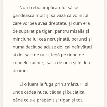
Nu-i trebui împăratului să se
gândească mult şi să vază că voinicul
care vorbea avea dreptate, şi cum era
de supărat pe ţigan, pentru mişelia şi
minciuna lui cea neruşinată, porunci şi
numaidecât se aduse doi cai neînvăţaţi
şi doi saci de nuci, legă pe ţigan de
coadele cailor şi sacii de nuci şi le dete
drumul.
Ei o luară la fugă prin smârcuri, şi
unde cădea nuca, cădea şi bucăţica,
până ce s-a prăpădit şi ţigan şi tot.