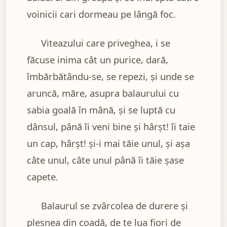
voinicii cari dormeau pe lângă foc.
Viteazului care priveghea, i se
făcuse inima cât un purice, dară,
îmbărbătându-se, se repezi, şi unde se
aruncă, măre, asupra balaurului cu
sabia goală în mână, şi se luptă cu
dânsul, până îi veni bine şi hârşt! îi taie
un cap, hârşt! şi-i mai tăie unul, şi aşa
câte unul, câte unul până îi tăie şase
capete.
Balaurul se zvârcolea de durere şi
plesnea din coadă, de te lua fiori de