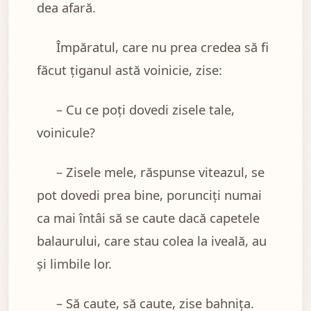
dea afară.
Împăratul, care nu prea credea să fi
făcut ţiganul astă voinicie, zise:
– Cu ce poţi dovedi zisele tale,
voinicule?
– Zisele mele, răspunse viteazul, se
pot dovedi prea bine, porunciţi numai
ca mai întâi să se caute dacă capetele
balaurului, care stau colea la iveală, au
şi limbile lor.
– Să caute, să caute, zise bahniţa.