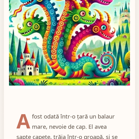
Ilustratie pentru BALAURUL CEL CU SAPTE CAPET
A
fost odată într-o ţară un balaur
mare, nevoie de cap. El avea
şapte capete, trăia într-o groapă, şi se