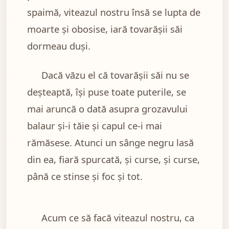
spaimă, viteazul nostru însă se lupta de
moarte şi obosise, iară tovarăşii săi
dormeau duşi.
Dacă văzu el că tovarăşii săi nu se
deşteaptă, îşi puse toate puterile, se
mai aruncă o dată asupra grozavului
balaur şi-i tăie şi capul ce-i mai
rămăsese. Atunci un sânge negru lasă
din ea, fiară spurcată, şi curse, şi curse,
până ce stinse şi foc şi tot.
Acum ce să facă viteazul nostru, ca