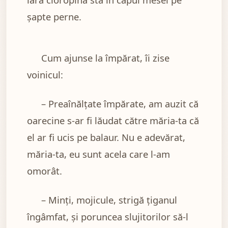
şapte perne.
Cum ajunse la împărat, îi zise
voinicul:
– Preaînălţate împărate, am auzit că
oarecine s-ar fi lăudat către măria-ta că
el ar fi ucis pe balaur. Nu e adevărat,
măria-ta, eu sunt acela care l-am
omorât.
– Minţi, mojicule, strigă ţiganul
îngâmfat, şi poruncea slujitorilor să-l