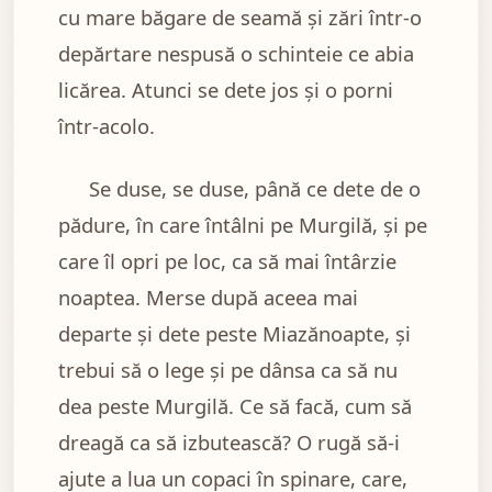
cu mare băgare de seamă şi zări într-o
depărtare nespusă o schinteie ce abia
licărea. Atunci se dete jos şi o porni
într-acolo.
Se duse, se duse, până ce dete de o
pădure, în care întâlni pe Murgilă, şi pe
care îl opri pe loc, ca să mai întârzie
noaptea. Merse după aceea mai
departe şi dete peste Miazănoapte, şi
trebui să o lege şi pe dânsa ca să nu
dea peste Murgilă. Ce să facă, cum să
dreagă ca să izbutească? O rugă să-i
ajute a lua un copaci în spinare, care,