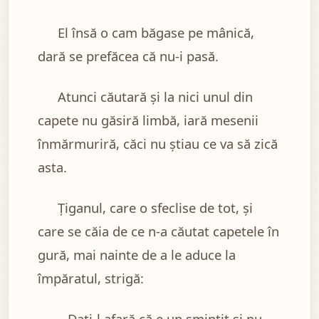
El însă o cam băgase pe mânică,
dară se prefăcea că nu-i pasă.
Atunci căutară şi la nici unul din
capete nu găsiră limbă, iară mesenii
înmărmuriră, căci nu ştiau ce va să zică
asta.
Ţiganul, care o sfeclise de tot, şi
care se căia de ce n-a căutat capetele în
gură, mai nainte de a le aduce la
împăratul, strigă:
– Daţi-l afară că e un smintit şi nu