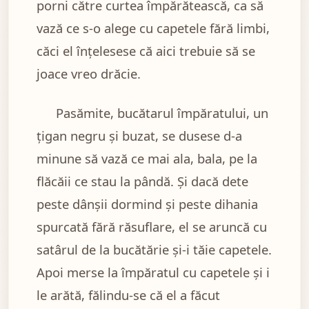
porni către curtea împărătească, ca să
vază ce s-o alege cu capetele fără limbi,
căci el înţelesese că aici trebuie să se
joace vreo drăcie.
Pasămite, bucătarul împăratului, un
ţigan negru şi buzat, se dusese d-a
minune să vază ce mai ala, bala, pe la
flăcăii ce stau la pândă. Şi dacă dete
peste dânşii dormind şi peste dihania
spurcată fără răsuflare, el se aruncă cu
satârul de la bucătărie şi-i tăie capetele.
Apoi merse la împăratul cu capetele şi i
le arătă, fălindu-se că el a făcut