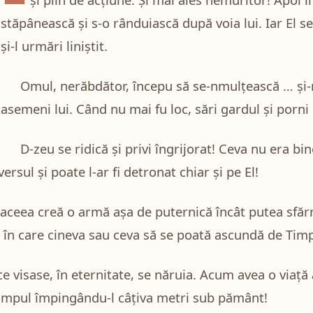
stăpânească și s-o rânduiască după voia lui. Iar El s
și-l urmări liniștit.
Omul, nerăbdător, începu să se-nmulțească … și-
asemeni lui. Când nu mai fu loc, sări gardul și porni
D-zeu se ridică și privi îngrijorat! Ceva nu era bin
rsul și poate l-ar fi detronat chiar și pe El!
 aceea creă o armă așa de puternică încât putea sfăr
c în care cineva sau ceva să se poată ascundă de Tim
ce visase, în eternitate, se năruia. Acum avea o viață
a Timpul împingându-l câțiva metri sub pământ!