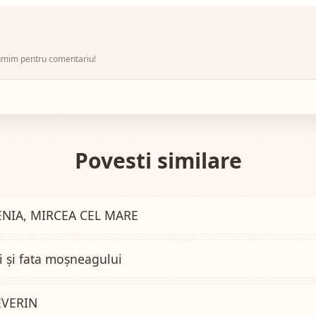
umim pentru comentariu!
Povesti similare
NIA, MIRCEA CEL MARE
i și fata moșneagului
EVERIN