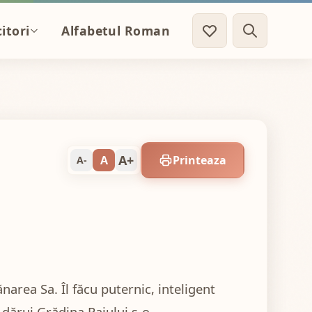
itori
Alfabetul Roman
A+
A
Printeaza
A-
area Sa. Îl făcu puternic, inteligent
i dărui Grădina Raiului s-o