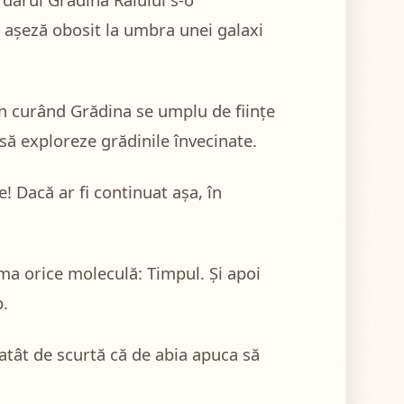
e așeză obosit la umbra unei galaxi
n curând Grădina se umplu de ființe
 să exploreze grădinile învecinate.
e! Dacă ar fi continuat așa, în
ma orice moleculă: Timpul. Și apoi
p.
 atât de scurtă că de abia apuca să