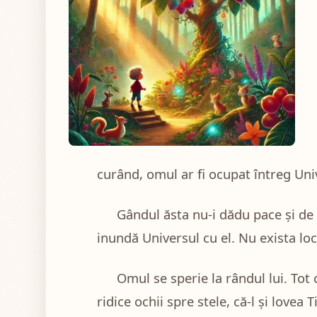
Ilustratie pentru LEGENDA CAFELEI
curând, omul ar fi ocupat întreg Unive
Gândul ăsta nu-i dădu pace și de
inundă Universul cu el. Nu exista lo
Omul se sperie la rândul lui. Tot 
ridice ochii spre stele, că-l și love