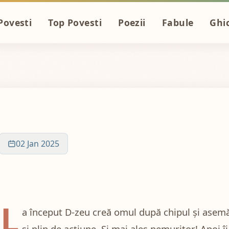
Povesti
Top Povesti
Poezii
Fabule
Ghic
02 Jan 2025
L
a început D-zeu creă omul după chipul și asemăn
și plin de acțiune. Și mai ales nemuritor! Apoi î